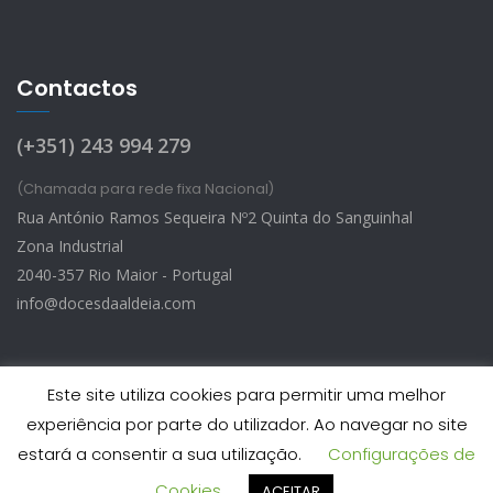
Contactos
(+351) 243 994 279
(Chamada para rede fixa Nacional)
Rua António Ramos Sequeira Nº2 Quinta do Sanguinhal
Zona Industrial
2040-357 Rio Maior - Portugal
info@docesdaaldeia.com
Este site utiliza cookies para permitir uma melhor
experiência por parte do utilizador. Ao navegar no site
Doces d’Aldeia © 2026 - Todos os Direitos Reservados
estará a consentir a sua utilização.
Configurações de
Desenvolvido por StatusKnowledge
Cookies
ACEITAR