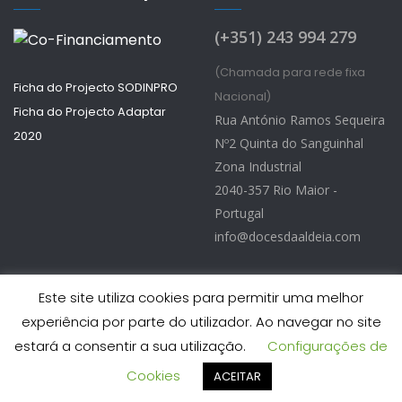
(+351) 243 994 279
(Chamada para rede fixa
Ficha do Projecto SODINPRO
Nacional)
Ficha do Projecto Adaptar
Rua António Ramos Sequeira
2020
Nº2 Quinta do Sanguinhal
Zona Industrial
2040-357 Rio Maior -
Portugal
info@docesdaaldeia.com
Este site utiliza cookies para permitir uma melhor
experiência por parte do utilizador. Ao navegar no site
Doces d’Aldeia © 2026 - Todos os Direitos Reservados
estará a consentir a sua utilização.
Configurações de
Desenvolvido por StatusKnowledge
Cookies
ACEITAR