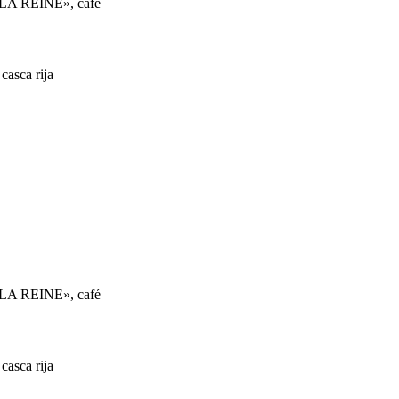
«LA REINE», café
casca rija
«LA REINE», café
casca rija