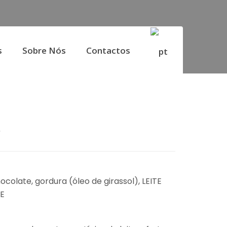
s
Sobre Nós
Contactos
o
colate, gordura (óleo de girassol), LEITE
TE