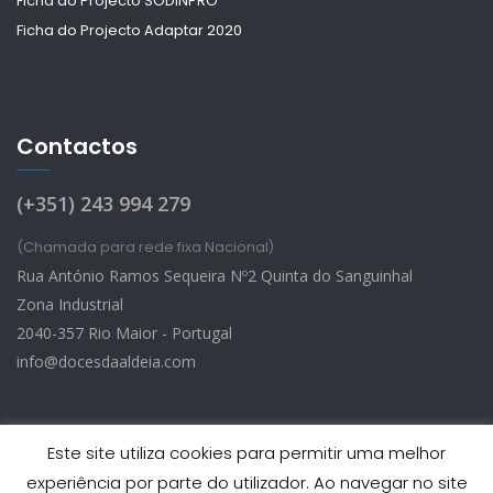
Ficha do Projecto SODINPRO
Ficha do Projecto Adaptar 2020
Contactos
(+351) 243 994 279
(Chamada para rede fixa Nacional)
Rua António Ramos Sequeira Nº2 Quinta do Sanguinhal
Zona Industrial
2040-357 Rio Maior - Portugal
info@docesdaaldeia.com
Este site utiliza cookies para permitir uma melhor
experiência por parte do utilizador. Ao navegar no site
Doces d’Aldeia © 2026 - Todos os Direitos Reservados